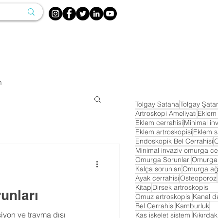
m
Tolgay Satana
Tolgay Şata
Artroskopi Ameliyatı
Eklem 
Eklem cerrahisi
Minimal inv
Eklem artroskopisi
Eklem s
Endoskopik Bel Cerrahisi
O
Minimal invaziv omurga cer
Omurga Sorunları
Omurga 
Kalça sorunları
Omurga ağr
Ayak cerrahisi
Osteoporoz
Kitap
Dirsek artroskopisi
unları
Omuz artroskopisi
Kanal da
Bel Cerrahisi
Kamburluk
iyon ve travma dışı
Kas iskelet sistemi
Kıkırda