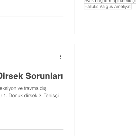
Ayak başparmağı kemik çık
Halluks Valgus Ameliyatı
Dirsek Sorunları
eksiyon ve travma dışı
r 1. Donuk dirsek 2. Tenisçi