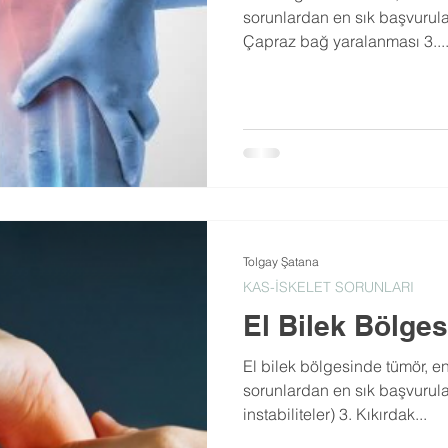
sorunlardan en sık başvurular
Çapraz bağ yaralanması 3...
Tolgay Şatana
KAS-İSKELET SORUNLARI
El Bilek Bölges
El bilek bölgesinde tümör, e
sorunlardan en sık başvurular
instabiliteler) 3. Kıkırdak...