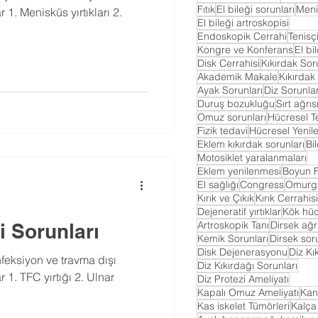
Fıtık
El bileği sorunları
Meni
 1. Menisküs yırtıkları 2.
El bileği artroskopisi
.
Endoskopik Cerrahi
Tenisç
Kongre ve Konferans
El bi
Disk Cerrahisi
Kıkırdak Sor
Akademik Makale
Kıkırdak 
Ayak Sorunları
Diz Sorunlar
Duruş bozukluğu
Sırt ağrıs
Omuz sorunları
Hücresel T
Fizik tedavi
Hücresel Yeni
Eklem kıkırdak sorunları
Bi
Motosiklet yaralanmaları
Eklem yenilenmesi
Boyun Fı
El sağlığı
Congress
Omurga
Kırık ve Çıkık
Kırık Cerrahisi
Dejeneratif yırtıklar
Kök hü
Artroskopik Tanı
Dirsek ağrı
i Sorunları
Kemik Sorunları
Dirsek sor
Disk Dejenerasyonu
Diz Kı
nfeksiyon ve travma dışı
Diz Kıkırdağı Sorunları
 1. TFC yırtığı 2. Ulnar
Diz Protezi Ameliyatı
Kapalı Omuz Ameliyatı
Kana
Kas iskelet Tümörleri
Kalça