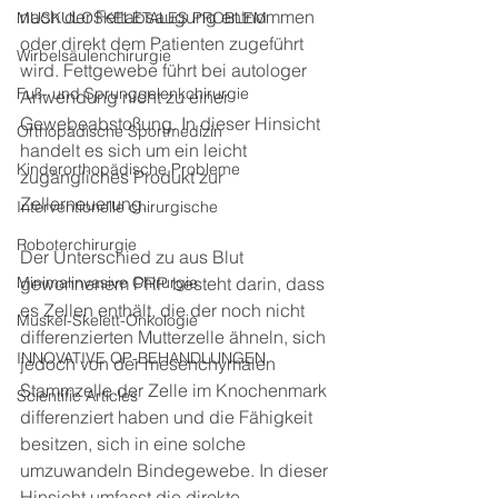
nach der Fettabsaugung entnommen 
MUSKULOSKELETALES PROBLEM
oder direkt dem Patienten zugeführt 
Wirbelsäulenchirurgie
wird. Fettgewebe führt bei autologer 
Fuß- und Sprunggelenkchirurgie
Anwendung nicht zu einer 
Gewebeabstoßung. In dieser Hinsicht 
Orthopädische Sportmedizin
handelt es sich um ein leicht 
Kinderorthopädische Probleme
zugängliches Produkt zur 
Zellerneuerung. 
Interventionelle chirurgische
Roboterchirurgie
Der Unterschied zu aus Blut 
Minimalinvasive Chirurgie
gewonnenem PRP besteht darin, dass 
es Zellen enthält, die der noch nicht 
Muskel-Skelett-Onkologie
differenzierten Mutterzelle ähneln, sich 
INNOVATIVE OP-BEHANDLUNGEN
jedoch von der mesenchymalen 
Stammzelle der Zelle im Knochenmark 
Scientific Articles
differenziert haben und die Fähigkeit 
besitzen, sich in eine solche 
umzuwandeln Bindegewebe. In dieser 
Hinsicht umfasst die direkte 