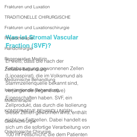
Frakturen und Luxation
TRADITIONELLE CHIRURGISCHE
Frakturen und Luxationschirurgie
Was ist Stromal Vascular 
Physiotherapie
Fraction (SVF)?
Handchirurgie
Regenerative Medizin
Er weiß, dass die nach der 
Fettabsaugung gewonnenen Zellen 
Zelluläre Behandlung
(Lipoaspirat), die im Volksmund als 
Medizinische Behandlung
Stammzellenquelle bekannt sind, 
Interventionelle Behandlung
verjüngende (regenerative) 
Eigenschaften haben. SVF, ein 
Mesotherapie
Zellprodukt, das durch die Isolierung 
KONSERVATIVE BEHANDLUNGEN
dieser Zellen gewonnen wird, enthält 
nicht nur Fettzellen. Dabei handelt es 
Gelenkchirurgie
sich um die sofortige Verarbeitung von 
Onkologische Chirurgie
100 ml Fettschicht, die dem Patienten 