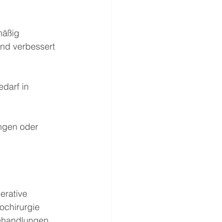
mäßig 
und verbessert 
darf in 
ungen oder 
erative 
chirurgie 
ehandlungen 