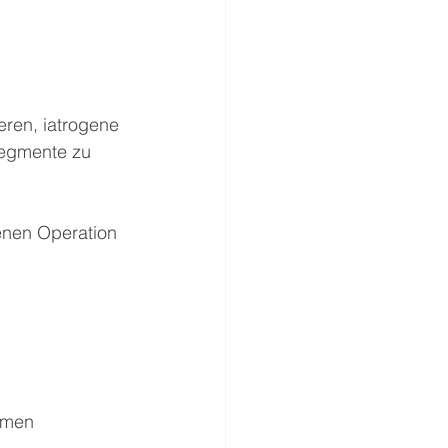
ren, iatrogene 
segmente zu 
enen Operation 
mmen 