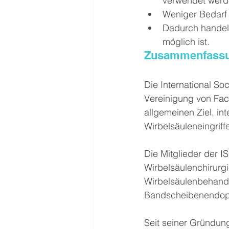
verwendet wer
Weniger Bedarf 
Dadurch handelt
möglich ist.
Zusammenfass
Die International Soc
Vereinigung von Fac
allgemeinen Ziel, in
Wirbelsäuleneingriff
Die Mitglieder der 
Wirbelsäulenchirurgi
Wirbelsäulenbehandl
Bandscheibenendopro
Seit seiner Gründun