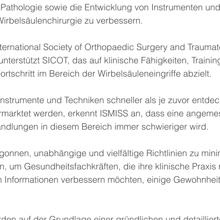
Pathologie sowie die Entwicklung von Instrumenten und
irbelsäulenchirurgie zu verbessern.
ternational Society of Orthopaedic Surgery and Traumat
terstützt SICOT, das auf klinische Fähigkeiten, Trainin
rtschritt im Bereich der Wirbelsäuleneingriffe abzielt.
nstrumente und Techniken schneller als je zuvor entdeck
vermarktet werden, erkennt ISMISS an, dass eine angeme
dlungen in diesem Bereich immer schwieriger wird.
onnen, unabhängige und vielfältige Richtlinien zu mini
en, um Gesundheitsfachkräften, die ihre klinische Praxis 
 Informationen verbessern möchten, einige Gewohnhei
rden auf der Grundlage einer gründlichen und detaillie