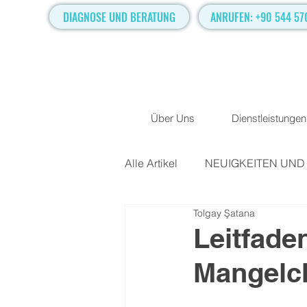
DIAGNOSE UND BERATUNG
ANRUFEN: +90 544 57
Über Uns
Dienstleistungen
Alle Artikel
NEUIGKEITEN UN
Tolgay Şatana
Geriatrische Orthopädische Pr
Leitfade
Mangelch
Frakturen und Luxationschirurg