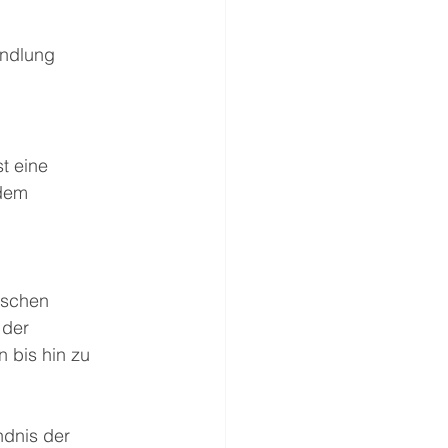
ndlung 
t eine 
dem 
ischen 
 der 
 bis hin zu 
ndnis der 