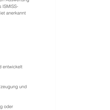
us ISMISS-
iet anerkannt 
 entwickelt 
rzeugung und 
ig oder 