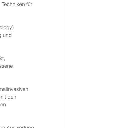
 Techniken für 
ology) 
g und 
t, 
ssene 
malinvasiven 
mit den 
ten 
rten Auswertung 