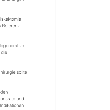
iskektomie 
s Referenz 
degenerative 
die 
rurgie sollte 
 den 
ionsrate und 
Indikationen 