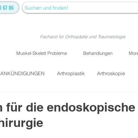
0 67 86
Facharzt für Orthopädie und Traumatologie
Muskel-Skelett Probleme
Behandlungen
Mor
D ANKÜNDIGUNGEN
Arthroplastik
Arthroskopie
obleme
Frakturen und Luxation
TRADITIONELLE CH
n für die endoskopische
irurgie
ie
Physiotherapie
Handchirurgie
Regenerative 