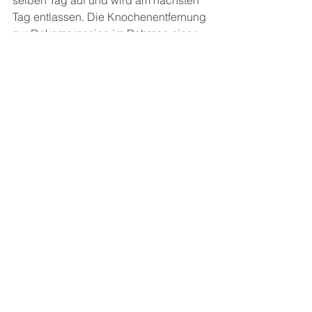
selben Tag auf und wird am nächsten 
Tag entlassen. Die Knochenentfernung 
zur Dekompression im Rahmen einer 
offenen Operation kann eine 
Schraubenfixierung erfordern. In 
diesem Fall können sich die Bettruhe 
und die Rückkehr zur Arbeit 
verlängern.
Tritt es nach der Operation 
erneut auf?
Rückenhernien treten selten wieder auf.
Wie viel kostet eine 
Rückenhernienoperation?
Es variiert je nach Krankenhaus und 
Paketen, die entsprechend dem 