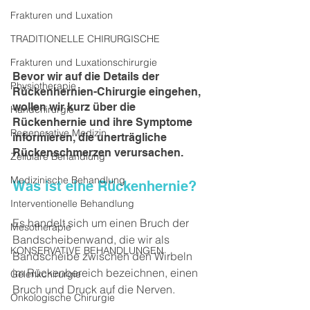
Frakturen und Luxation
TRADITIONELLE CHIRURGISCHE
Frakturen und Luxationschirurgie
Bevor wir auf die Details der 
Physiotherapie
Rückenhernien-Chirurgie eingehen, 
wollen wir kurz über die 
Handchirurgie
Rückenhernie und ihre Symptome 
Regenerative Medizin
informieren, die unerträgliche 
Rückenschmerzen verursachen.
Zelluläre Behandlung
Medizinische Behandlung
Was ist eine Rückenhernie?
Interventionelle Behandlung
Es handelt sich um einen Bruch der 
Mesotherapie
Bandscheibenwand, die wir als 
KONSERVATIVE BEHANDLUNGEN
Bandscheibe zwischen den Wirbeln 
im Rückenbereich bezeichnen, einen 
Gelenkchirurgie
Bruch und Druck auf die Nerven.
Onkologische Chirurgie