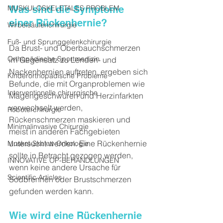
MUSKULOSKELETALES PROBLEM
Was sind die Symptome 
einer Rückenhernie?
Wirbelsäulenchirurgie
Fuß- und Sprunggelenkchirurgie
Da Brust- und Oberbauchschmerzen 
Orthopädische Sportmedizin
im Gegensatz zu Lenden- und 
Nackenhernien auftreten, ergeben sich 
Kinderorthopädische Probleme
Befunde, die mit Organproblemen wie 
Interventionelle chirurgische
Magengeschwüren und Herzinfarkten 
verwechselt werden, 
Roboterchirurgie
Rückenschmerzen maskieren und 
Minimalinvasive Chirurgie
meist in anderen Fachgebieten 
untersucht werden. Eine Rückenhernie 
Muskel-Skelett-Onkologie
sollte in Betracht gezogen werden, 
INNOVATIVE OP-BEHANDLUNGEN
wenn keine andere Ursache für 
Scientific Articles
Sodbrennen oder Brustschmerzen 
gefunden werden kann.
Wie wird eine Rückenhernie 