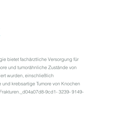
E
ie bietet fachärztliche Versorgung für
ore und tumorähnliche Zustände von
t wurden, einschließlich
e und krebsartige Tumore von Knochen
Frakturen._d04a07d8-9cd1- 3239- 9149-