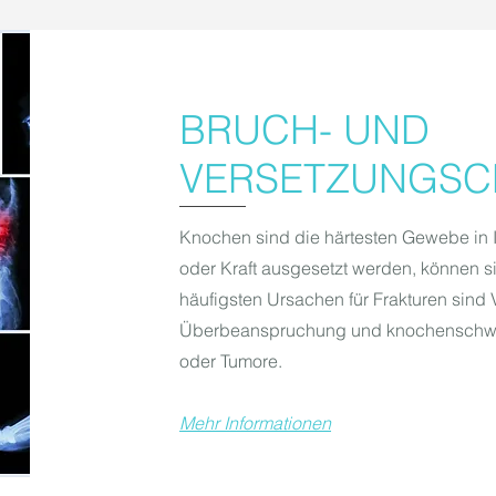
BRUCH- UND
VERSETZUNGSC
Knochen sind die härtesten Gewebe in I
oder Kraft ausgesetzt werden, können 
häufigsten Ursachen für Frakturen sind 
Überbeanspruchung und knochenschwä
oder Tumore.​
Mehr Informationen