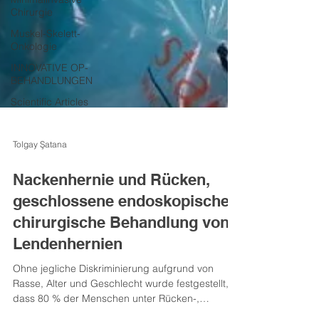
Chirurgie
Muskel-Skelett-
Onkologie
INNOVATIVE OP-
BEHANDLUNGEN
Scientific Articles
Tolgay Şatana
Nackenhernie und Rücken,
geschlossene endoskopische
chirurgische Behandlung von
Lendenhernien
Ohne jegliche Diskriminierung aufgrund von
Rasse, Alter und Geschlecht wurde festgestellt,