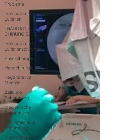
Probleme
Frakturen und
Luxation
TRADITIONELLE
CHIRURGISCHE
Frakturen und
Luxationschirurgie
Physiotherapie
Handchirurgie
Regenerative
Medizin
Zelluläre
Behandlung
Medizinische
Behandlung
Interventionelle
Behandlung
Mesotherapie