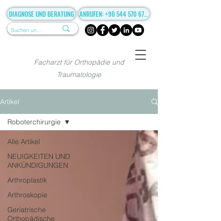
DIAGNOSE UND BERATUNG
ANRUFEN: +90 544 570 67 86
Facharzt für Orthopädie und
Traumatologie
Artikel
Roboterchirurgie
Alle Artikel
NEUIGKEITEN UND
ANKÜNDIGUNGEN
Arthroplastik
Arthroskopie
Geriatrische
Orthopädische