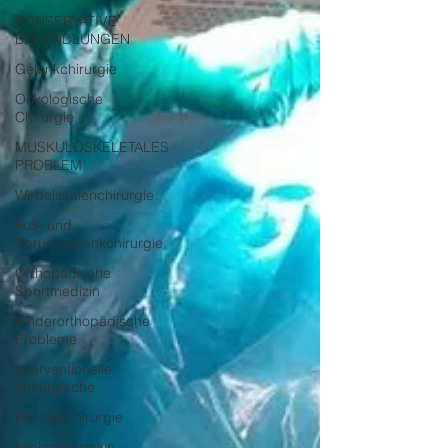
KONSERVATIVE
BEHANDLUNGEN
Gelenkchirurgie
Onkologische
Chirurgie
MUSKULOSKELETALES
PROBLEM
Wirbelsäulenchirurgie
Fuß- und
Sprunggelenkchirurgie
Orthopädische
Sportmedizin
Kinderorthopädische
Probleme
Interventionelle
chirurgische
Roboterchirurgie
Minimalinvasive