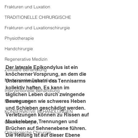
Frakturen und Luxation
TRADITIONELLE CHIRURGISCHE
Frakturen und Luxationschirurgie
Physiotherapie
Handchirurgie
Regenerative Medizin
Der laterale Epikondylus ist ein 
Zelluläre Behandlung
knöcherner Vorsprung, an dem die 
Medizinische Behandlung
Unterarmmuskeln des Tennisarms 
kollektiv haften. Es kann im 
Interventionelle Behandlung
täglichen Leben durch zwingende 
Mesotherapie
Bewegungen wie schweres Heben 
und Schieben geschädigt werden. 
KONSERVATIVE BEHANDLUNGEN
Verletzungen können zu Rissen auf 
Muskelebene, Trennungen und 
Gelenkchirurgie
Brüchen auf Sehnenebene führen. 
Onkologische Chirurgie
Die Heilung ist auf dieser Ebene 