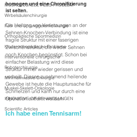
homogen und eine Chronifizierung 
MUSKULOSKELETALES PROBLEM
ist selten.
Wirbelsäulenchirurgie
Die Heilung von Verletzungen an der 
Fuß- und Sprunggelenkchirurgie
Sehnen-Knochen-Verbindung ist eine 
Orthopädische Sportmedizin
fragile Struktur mit einer faserigen 
Kinderorthopädische Probleme
Zwischenstruktur, die weder Sehnen 
noch Knochen begünstigt. Schon bei 
Interventionelle chirurgische
einfacher Belastung wird diese 
Roboterchirurgie
Struktur immer wieder gerissen und 
verheilt. Dieses zunehmend heilende 
Minimalinvasive Chirurgie
Gewebe ist heute die Hauptursache für 
Muskel-Skelett-Onkologie
Schmerzen und kann nur durch eine 
Operation entfernt werden.
INNOVATIVE OP-BEHANDLUNGEN
Scientific Articles
Ich habe einen Tennisarm!