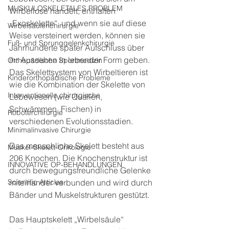
MUSKULOSKELETALES PROBLEM
Wirbellose handelt, enthalten 
„Exoskelette“, und wenn sie auf diese 
Wirbelsäulenchirurgie
Weise versteinert werden, können sie 
Fuß- und Sprunggelenkchirurgie
Jahrhunderte später Aufschluss über 
ihr Aussehen in lebender Form geben. 
Orthopädische Sportmedizin
Das Skelettsystem von Wirbeltieren ist 
Kinderorthopädische Probleme
wie die Kombination der Skelette von 
Interventionelle chirurgische
Lebewesen (wie Quallen, 
Schwämmen, Fischen) in 
Roboterchirurgie
verschiedenen Evolutionsstadien.
Minimalinvasive Chirurgie
Das menschliche Skelett besteht aus 
Muskel-Skelett-Onkologie
206 Knochen. Die Knochenstruktur ist 
INNOVATIVE OP-BEHANDLUNGEN
durch bewegungsfreundliche Gelenke 
miteinander verbunden und wird durch 
Scientific Articles
Bänder und Muskelstrukturen gestützt.
Das Hauptskelett „Wirbelsäule“ 