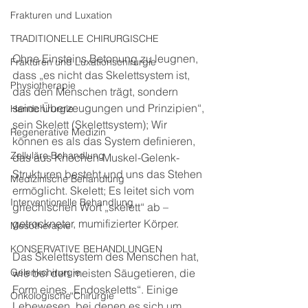
Frakturen und Luxation
TRADITIONELLE CHIRURGISCHE
Ohne Einsteins Betonung zu leugnen, 
Frakturen und Luxationschirurgie
dass „es nicht das Skelettsystem ist, 
Physiotherapie
das den Menschen trägt, sondern 
seine Überzeugungen und Prinzipien“, 
Handchirurgie
sein Skelett (Skelettsystem); Wir 
Regenerative Medizin
können es als das System definieren, 
Zelluläre Behandlung
das aus Knochen-Muskel-Gelenk-
Strukturen besteht und uns das Stehen 
Medizinische Behandlung
ermöglicht. Skelett; Es leitet sich vom 
Interventionelle Behandlung
griechischen Wort „skelett“ ab – 
getrockneter, mumifizierter Körper.
Mesotherapie
KONSERVATIVE BEHANDLUNGEN
Das Skelettsystem des Menschen hat, 
wie bei den meisten Säugetieren, die 
Gelenkchirurgie
Form eines „Endoskeletts“. Einige 
Onkologische Chirurgie
Lebewesen, bei denen es sich um 