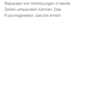
Reparatur von Verletzungen in beide 
Zellen umwandeln können. Das 
Fusionsgewebe, das bei einem 
Knochenbruch auftritt, hat einen 
ähnlichen Charakter wie der Knorpel 
und kann sich unter verschiedenen 
Bedingungen in Knochengewebe 
(reichlich mit Sauerstoff, Druckkraft) 
oder Knorpelgewebe (geringe 
Sauerstoffzugkraft) verwandeln.
Schließlich ist das Skelettsystem ein 
großes Gewebe, ja sogar ein Organ, 
das zusätzlich zu seiner 
Bindegewebseigenschaft als Träger 
aktiv am Stoffwechsel des Körpers 
beteiligt ist.
MUSKULOSKELETALES PROBLEM