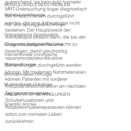
ausreichend, sie kann trotz normaler 
MUSKULOSKELETALES PROBLEM
MRT-Untersuchung sogar diagnostisch 
Wirbelsäulenchirurgie
bei Knieschmerzen durchgeführt 
werden, die eine Arthroskopie nicht 
Fuß- und Sprunggelenkchirurgie
bestehen. Der Hauptzweck der 
Orthopädische Sportmedizin
Arthroskopie besteht darin, die bei der 
Diagnose festgestellte Ursache zu 
Kinderorthopädische Probleme
beseitigen, damit gleichzeitig 
Interventionelle chirurgische
reparierende/rekonstruktive 
Roboterchirurgie
Behandlungen durchgeführt werden 
können. Mit modernen Nahtmaterialien 
Minimalinvasive Chirurgie
können Patienten mit vorderer 
Muskel-Skelett-Onkologie
Kreuzbandrekonstruktion am nächsten 
Tag gepresst werden. 
INNOVATIVE OP-BEHANDLUNGEN
Schulterluxationen und 
Scientific Articles
Rotatorenmuskelreparaturen können 
sofort zum normalen Leben 
zurückkehren.