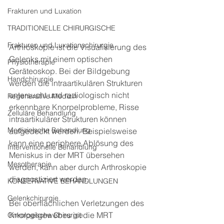
Frakturen und Luxation
TRADITIONELLE CHIRURGISCHE
Frakturen und Luxationschirurgie
Arthroskopie ist die Visualisierung des 
Gelenks mit einem optischen 
Physiotherapie
Geräteoskop. Bei der Bildgebung 
Handchirurgie
werden die intraartikulären Strukturen 
untersucht und radiologisch nicht 
Regenerative Medizin
erkennbare Knorpelprobleme, Risse 
Zelluläre Behandlung
intraartikulärer Strukturen können 
Medizinische Behandlung
aufgedeckt werden. Beispielsweise 
kann eine periphere Ablösung des 
Interventionelle Behandlung
Meniskus in der MRT übersehen 
Mesotherapie
werden, kann aber durch Arthroskopie 
diagnostiziert werden.
KONSERVATIVE BEHANDLUNGEN
Gelenkchirurgie
Bei oberflächlichen Verletzungen des 
Knorpelgewebes ist die MRT 
Onkologische Chirurgie