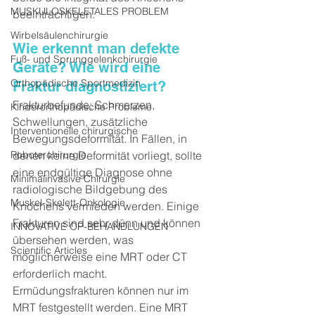
MUSKULOSKELETALES PROBLEM
beeinträchtigen.
Wirbelsäulenchirurgie
Wie erkennt man defekte 
Fuß- und Sprunggelenkchirurgie
Geräte? Wie wird eine 
Orthopädische Sportmedizin
Fraktur diagnostiziert?
Frakturbefunde; Schmerzen, 
Kinderorthopädische Probleme
Schwellungen, zusätzliche 
Interventionelle chirurgische
Bewegungsdeformität. In Fällen, in 
Roboterchirurgie
denen keine Deformität vorliegt, sollte 
eine endgültige Diagnose ohne 
Minimalinvasive Chirurgie
radiologische Bildgebung des 
Muskel-Skelett-Onkologie
Knochens vermieden werden. Einige 
Frakturen sind sehr dünn und können 
INNOVATIVE OP-BEHANDLUNGEN
übersehen werden, was 
Scientific Articles
möglicherweise eine MRT oder CT 
erforderlich macht.
Ermüdungsfrakturen können nur im 
MRT festgestellt werden. Eine MRT 