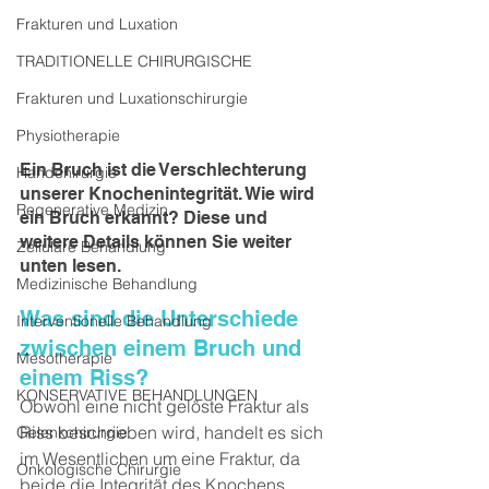
Frakturen und Luxation
TRADITIONELLE CHIRURGISCHE
Frakturen und Luxationschirurgie
Physiotherapie
Ein Bruch ist die Verschlechterung 
Handchirurgie
unserer Knochenintegrität. Wie wird 
Regenerative Medizin
ein Bruch erkannt? Diese und 
weitere Details können Sie weiter 
Zelluläre Behandlung
unten lesen.
Medizinische Behandlung
Was sind die Unterschiede 
Interventionelle Behandlung
zwischen einem Bruch und 
Mesotherapie
einem Riss?
KONSERVATIVE BEHANDLUNGEN
Obwohl eine nicht gelöste Fraktur als 
Riss beschrieben wird, handelt es sich 
Gelenkchirurgie
im Wesentlichen um eine Fraktur, da 
Onkologische Chirurgie
beide die Integrität des Knochens 