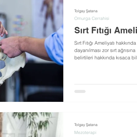
Tolgay Şatana
Omurga Cerrahisi
Sırt Fıtığı Amel
Sırt Fıtığı Ameliyatı hakkınd
dayanılması zor sırt ağrısına 
belirtileri hakkında kısaca bil
Tolgay Şatana
Mezoterapi