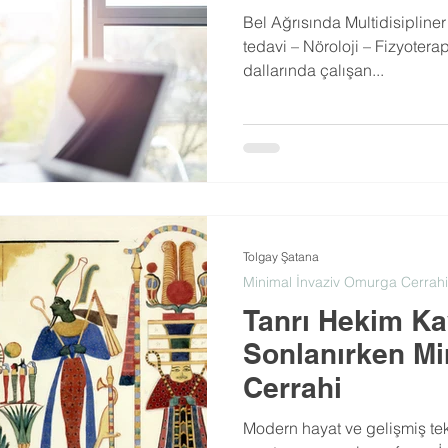
Bel Ağrısında Multidisipliner
tedavi – Nöroloji – Fizyoterap
dallarında çalışan...
Tolgay Şatana
Minimal İnvaziv Omurga Cerrahi
Tanrı Hekim K
Sonlanırken Mi
Cerrahi
Modern hayat ve gelişmiş tekno