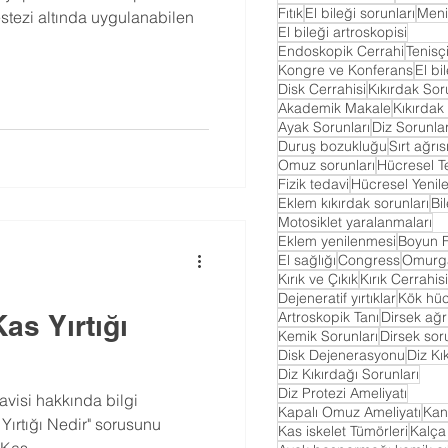
Fıtık
El bileği sorunları
Meni
stezi altında uygulanabilen
El bileği artroskopisi
Endoskopik Cerrahi
Tenisç
Kongre ve Konferans
El bi
Disk Cerrahisi
Kıkırdak Sor
Akademik Makale
Kıkırdak 
Ayak Sorunları
Diz Sorunlar
Duruş bozukluğu
Sırt ağrıs
Omuz sorunları
Hücresel T
Fizik tedavi
Hücresel Yeni
Eklem kıkırdak sorunları
Bi
Motosiklet yaralanmaları
Eklem yenilenmesi
Boyun Fı
El sağlığı
Congress
Omurga
Kırık ve Çıkık
Kırık Cerrahisi
Dejeneratif yırtıklar
Kök hü
Artroskopik Tanı
Dirsek ağrı
as Yırtığı
Kemik Sorunları
Dirsek sor
Disk Dejenerasyonu
Diz Kı
Diz Kıkırdağı Sorunları
Diz Protezi Ameliyatı
avisi hakkında bilgi
Kapalı Omuz Ameliyatı
Kana
ırtığı Nedir" sorusunu
Kas iskelet Tümörleri
Kalça
Kas...