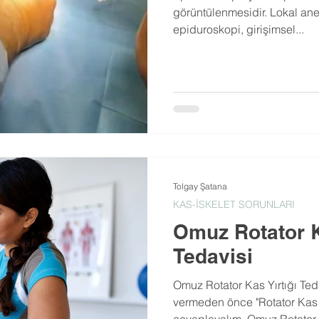
görüntülenmesidir. Lokal ane
epiduroskopi, girişimsel...
Tolgay Şatana
KAS-İSKELET SORUNLARI
Omuz Rotator K
Tedavisi
Omuz Rotator Kas Yırtığı Ted
vermeden önce "Rotator Kas Y
cevaplayalım. Omuz Rotator 