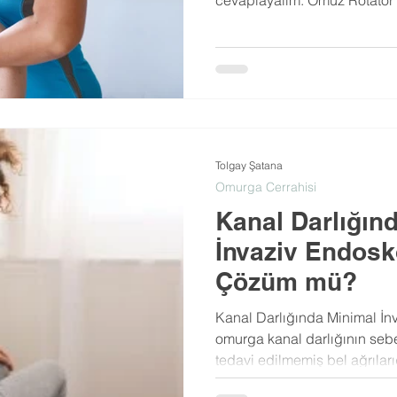
Tolgay Şatana
Omurga Cerrahisi
Kanal Darlığın
İnvaziv Endosk
Çözüm mü?
Kanal Darlığında Minimal İn
omurga kanal darlığının seb
tedavi edilmemiş bel ağrılarıdı