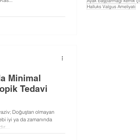
Ayak başparmağı kemik çık
Halluks Valgus Ameliyatı
da Minimal
opik Tedavi
vaziv; Doğuştan olmayan
ebi iyi ya da zamanında
r....