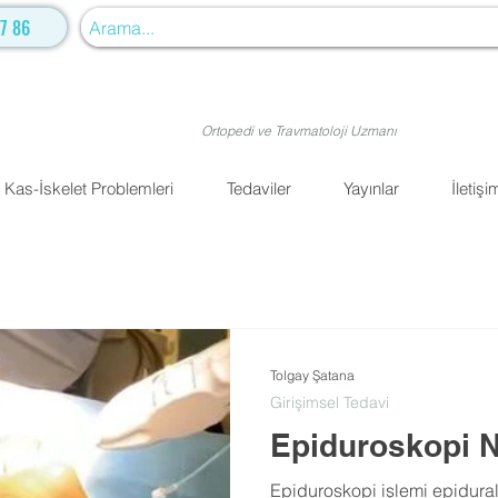
7 86
Ortopedi ve Travmatoloji Uzmanı
Kas-İskelet Problemleri
Tedaviler
Yayınlar
İletişi
Tolgay Şatana
Girişimsel Tedavi
Epiduroskopi N
Epiduroskopi işlemi epidural