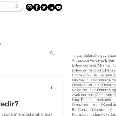
m
Tolgay Satana
Tolgay Şata
Artroskopi Ameliyatı
Eklem 
Eklem cerrahisi
Minimal inv
Eklem artroskopisi
Eklem s
Endoskopik Bel Cerrahisi
O
Minimal invaziv omurga cer
Omurga Sorunları
Omurga 
Kalça sorunları
Omurga ağr
Ayak cerrahisi
Osteoporoz
Kitap
Dirsek artroskopisi
edir?
Omuz artroskopisi
Kanal da
Bel Cerrahisi
Kamburluk
 yapıların endoskopik olarak
Kas iskelet sistemi
Kıkırda