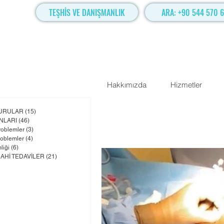
TEŞHİS VE DANIŞMANLIK
ARA: +90 544 570 6
Hakkımızda
Hizmetler
yazı
YURULAR
(15)
15 yazı
NLARI
(46)
46 yazı
roblemler
(3)
3 yazı
roblemler
(4)
4 yazı
liği
(6)
6 yazı
AHİ TEDAVİLER
(21)
21 yazı
ı
azı
yazı
 yazı