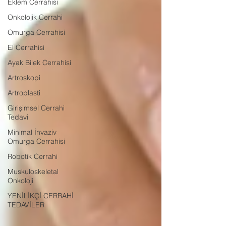
Eklem Cerrahisi
Onkolojik Cerrahi
Omurga Cerrahisi
El Cerrahisi
Ayak Bilek Cerrahisi
Artroskopi
Artroplasti
Girişimsel Cerrahi
Tedavi
Minimal İnvaziv
Omurga Cerrahisi
Robotik Cerrahi
Muskuloskeletal
Onkoloji
YENİLİKÇİ CERRAHİ
TEDAVİLER