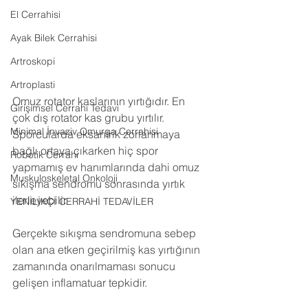
El Cerrahisi
Ayak Bilek Cerrahisi
Artroskopi
Artroplasti
Omuz rotator kaslarının yırtığıdır. En 
Girişimsel Cerrahi Tedavi
çok dış rotator kas grubu yırtılır. 
Minimal İnvaziv Omurga Cerrahisi
Sporcularda eksantrik zorlanmaya 
bağlı ortaya çıkarken hiç spor 
Robotik Cerrahi
yapmamış ev hanımlarında dahi omuz 
Muskuloskeletal Onkoloji
sıkışma sendromu sonrasında yırtık 
ilerleyebilir.
YENİLİKÇİ CERRAHİ TEDAVİLER
Gerçekte sıkışma sendromuna sebep 
olan ana etken geçirilmiş kas yırtığının 
zamanında onarılmaması sonucu 
gelişen inflamatuar tepkidir.