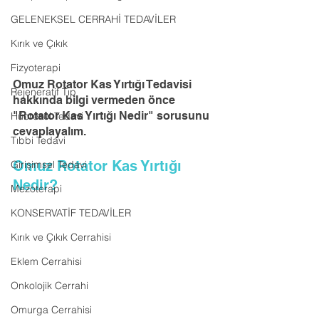
GELENEKSEL CERRAHİ TEDAVİLER
Kırık ve Çıkık
Fizyoterapi
Omuz Rotator Kas Yırtığı Tedavisi 
Rejeneratif Tıp
hakkında bilgi vermeden önce 
"Rotator Kas Yırtığı Nedir" sorusunu 
Hücresel Tedavi
cevaplayalım.
Tıbbi Tedavi
Omuz Rotator Kas Yırtığı 
Girişimsel Tedavi
Nedir?
Mezoterapi
KONSERVATİF TEDAVİLER
Kırık ve Çıkık Cerrahisi
Eklem Cerrahisi
Onkolojik Cerrahi
Omurga Cerrahisi