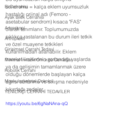
sendromu = kalça eklem uyumsuzluk 
El Cerrahisi
hastalığı orjinal adı (Femoro - 
Ayak Bilek Cerrahisi
asetabular sendrom) kısaca "FAS" 
Artroskopi
olarak tanımlanır. Toplumumuzda 
sıklıkça rastalanan bu durum ileri tetkik 
Artroplasti
ve özel muayene tetkikleri 
Girişimsel Cerrahi Tedavi
kullanılmadan atlanabilir. Eklem 
hareket limitlerinin zorlandığı yaşlarda 
Minimal İnvaziv Omurga Cerrahisi
ya da gelişimin tamamlanmak üzere 
Robotik Cerrahi
olduğu dönemlerde başlayan kalça 
Muskuloskeletal Onkoloji
ağrısı sürtünme ve sıkışma nedeniyle 
kıkırdağı zedeler.
YENİLİKÇİ CERRAHİ TEDAVİLER
https://youtu.be/6gNaNAna-qQ