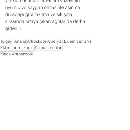
yırtıkları onarılabilir. Eklem yüzeyinin 
uyumlu ve kaygan olması ile aşınma 
duracağı gibi takılma ve sıkışma 
sırasında ortaya çıkan ağrılar da derhal 
giderilir.
Tolgay Satana
Artroskopi Ameliyatı
Eklem cerrahisi
Eklem artroskopisi
Kalça sorunları
Kalça Artroskopisi
Artroskopi
Eklem Cerrahisi
YENİLİKÇİ CERRAHİ TEDAVİLER
Hepsini Gör
Son Yazılar