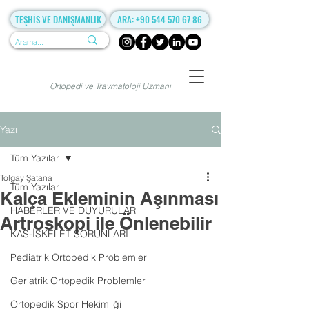
TEŞHİS VE DANIŞMANLIK
ARA: +90 544 570 67 86
Ortopedi ve Travmatoloji Uzmanı
Yazı
Tüm Yazılar
Tolgay Şatana
Tüm Yazılar
Kalça Ekleminin Aşınması
HABERLER VE DUYURULAR
Artroskopi ile Önlenebilir
KAS-İSKELET SORUNLARI
Pediatrik Ortopedik Problemler
Geriatrik Ortopedik Problemler
Ortopedik Spor Hekimliği