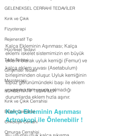
GELENEKSEL CERRAHİ TEDAVİLER
Kırık ve Çıkık
Fizyoterapi
Rejeneratif Tıp
Kalça Ekleminin Aşınması; Kalça 
Hücresel Tedavi
eklemi iskelet sistemimizin en büyük 
Tıbbi Tedavi
eklemi olarak uyluk kemiği (Femur) ve 
kalça eklem yuvası (Asetabulum) 
Girişimsel Tedavi
birleşiminden oluşur. Uyluk kemiğinin 
Mezoterapi
topuz görünümündeki başı ile eklem 
yuvasının tam uyumu olmadığı 
KONSERVATİF TEDAVİLER
durumlarda eklem hızla aşınır.
Kırık ve Çıkık Cerrahisi
Kalça Ekleminin Aşınması 
Eklem Cerrahisi
Artroskopi ile Önlenebilir !
Onkolojik Cerrahi
Omurga Cerrahisi
Bu uyumsuzluk kalça sıkışma 