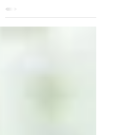
Sevgili Ebru Eryener ile bel sağlığı üzerine
yaptığımız keyifli röportajda sporcular için önemli
bilgiler konuştuk. Spor yaparken...