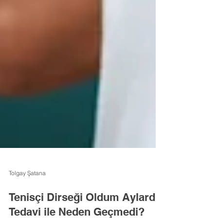
Tolgay Şatana
Tenisçi Dirseği Oldum Aylardır