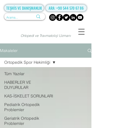
TEŞHİS VE DANIŞMANLIK
ARA: +90 544 570 67 86
Ortopedi ve Travmatoloji Uzmanı
Makaleler
Ortopedik Spor Hekimliği
Tüm Yazılar
HABERLER VE
DUYURULAR
KAS-İSKELET SORUNLARI
Pediatrik Ortopedik
Problemler
Geriatrik Ortopedik
Problemler