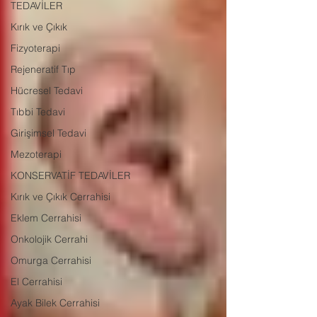
TEDAVİLER
Kırık ve Çıkık
Fizyoterapi
Rejeneratif Tıp
Hücresel Tedavi
Tıbbi Tedavi
Girişimsel Tedavi
Mezoterapi
KONSERVATİF TEDAVİLER
Kırık ve Çıkık Cerrahisi
Eklem Cerrahisi
Onkolojik Cerrahi
Omurga Cerrahisi
El Cerrahisi
Ayak Bilek Cerrahisi