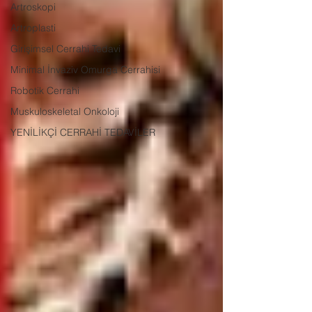
Artroskopi
Artroplasti
Girişimsel Cerrahi Tedavi
Minimal İnvaziv Omurga Cerrahisi
Robotik Cerrahi
Muskuloskeletal Onkoloji
YENİLİKÇİ CERRAHİ TEDAVİLER