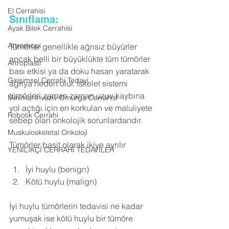
El Cerrahisi
Sınıflama:
Ayak Bilek Cerrahisi
Artroskopi
Tümörler genellikle ağrısız büyürler 
ancak belli bir büyüklükte tüm tümörler 
Artroplasti
bası etkisi ya da doku hasarı yaratarak 
Girişimsel Cerrahi Tedavi
ağrıya neden olur. İskelet sistemi 
tümörleri zaman zaman uzuv kaybına 
Minimal İnvaziv Omurga Cerrahisi
yol açtığı için en korkulan ve maluliyete 
Robotik Cerrahi
sebep olan onkolojik sorunlardandır.
Muskuloskeletal Onkoloji
Tümörler basit olarak ikiye ayrılır
YENİLİKÇİ CERRAHİ TEDAVİLER
İyi huylu (benign)
Kötü huylu (malign)
İyi huylu tümörlerin tedavisi ne kadar 
yumuşak ise kötü huylu bir tümöre 