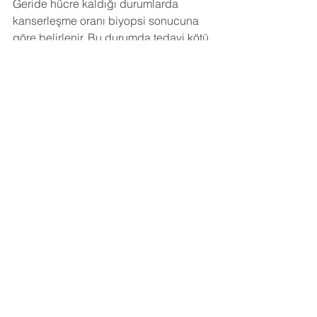
Geride hücre kaldığı durumlarda 
kanserleşme oranı biyopsi sonucuna 
göre belirlenir. Bu durumda tedavi kötü 
huylu tümör tedavi yaklaşımıyla 
benzerdir.
Agresif yapıdaki iyi huylu tümörlerde 
normal doku sınırına geçilerek kitle 
çıkartılır ancak bu 1-2 cm’yi geçmez.
Kötü huylu tümörlerin tedavisinde 
tümör 5 cm normal doku çevresiyle 
beraber çıkartılmalıdır. Aynı 
kompartmanda satellite-uydu lezyonlar 
da varsa sınır bunların ötesine kadar 
gidecektir. Tüm kompartmanın 
çıkartılması gerektiğinde uzuv 
koruyucu yöntemler yeterli olmazsa 
amputasyonlar ile metastaz yayılım 