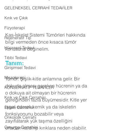
GELENEKSEL CERRAHİ TEDAVİLER
Kırık ve Çıkık
Fizyoterapi
Kas-İskelet Sistemi Tümörleri hakkında 
Rejeneratif Tıp
bilgi vermeden önce kısaca tümör 
Hücresel Tedavi
konusuna değinelim.
Tıbbi Tedavi
Tanım:
Girişimsel Tedavi
Mezoterapi
Tümör: Şişlik-kitle anlamına gelir. Bir 
dokuda olması gereken hücrenin ya da 
KONSERVATİF TEDAVİLER
o dokuya ait olmayan bir hücrenin 
Kırık ve Çıkık Cerrahisi
gereğinden fazla büyümesidir. Kitle yer 
işgal ederek kemik ya da iskeletin 
Eklem Cerrahisi
fonksiyonunu bozabilir veya 
Onkolojik Cerrahi
zayıflatarak yük taşıma özelliğini 
Omurga Cerrahisi
ortadan kaldırıp kırıklara neden olabilir.